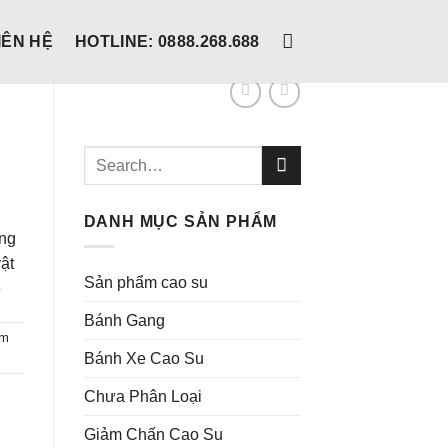
IÊN HỆ
HOTLINE: 0888.268.688
Search
for:
DANH MỤC SẢN PHẨM
ong
ật
Sản phẩm cao su
é
Bánh Gang
ẩm
Bánh Xe Cao Su
Chưa Phân Loại
Giảm Chấn Cao Su