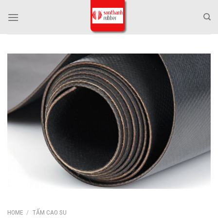
Skip
to
content
HOME
/
TẤM CAO SU