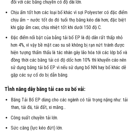
đối với các băng chuyền có độ dài lớn.
Chịu ẩm tốt hơn các loại bố khác vì sợi Polyester có đặc điểm
chịu ẩm – nước tốt do đó tuổi thọ băng kéo dài hơn; đặc biệt
khi gặp ẩm cao; chịu nhiệt tốt khi dưới 150 độ C.
Đặc điểm nổi bật của bẳng tải bố EP là độ dãn rất thấp nhỏ
hơn 4%, vì vậy bề mặt cao su sẽ không bị rạn nứt tránh được
hiện tượng thẩm thấu là tác nhân gây lão hóa tới các lớp bố và
đồng thời các băng tải có độ dốc hơn 10% thì khuyến cáo nên
sử dụng băng tải bố EP vì nếu sử dụng bố NN hay bố khác dễ
gặp các sự cố do bị dẵn băng.
TÌnh năng dây băng tải cao su bố vải:
Băng Tải Bố EP dùng cho các ngành có tải trọng nặng như: tải
than, tải đá, tải đất, xi măng…
Công suất chuyền tải lớn.
Sức căng (lực kéo đứt) lớn.